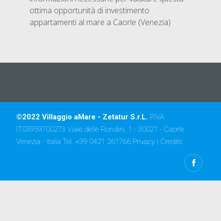
ottima opportunità di investimento
appartamenti al mare a Caorle (Venezia)
©2022 Villaggio aMare - Zetatur S.r.L.
P.IVA
IT03959700273 Viale delle Rondini, 1 - 30021 - Caorle
Venezia - Italia Tel. +39 0421 261766
Privacy
|
Credits