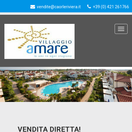
vendite@caorleriviera.it
+39 (0) 421 261766
Toggle
navigat
VENDITA DIRETTA!